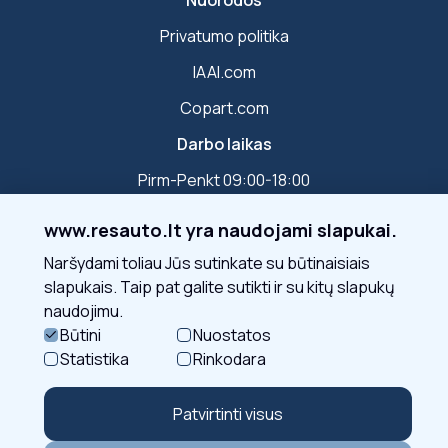
Nuorodos
Privatumo politika
IAAI.com
Copart.com
Darbo laikas
Pirm-Penkt 09:00-18:00
www.resauto.lt yra naudojami slapukai.
Susisiekite
Naršydami toliau Jūs sutinkate su būtinaisiais
slapukais. Taip pat galite sutikti ir su kitų slapukų
naudojimu.
Sekite mus
Būtini
Nuostatos
Statistika
Rinkodara
Patvirtinti visus