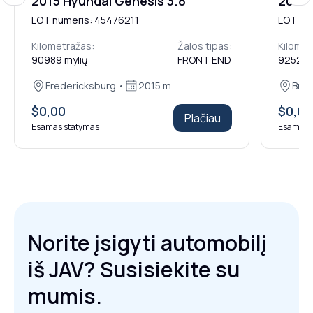
2015 Hyundai Genesis 3.8
2015 
LOT numeris: 45476211
LOT nu
Kilometražas:
Žalos tipas:
Kilomet
90989 mylių
FRONT END
92521 m
Fredericksburg •
2015 m
Bran
$0,00
$0,00
Plačiau
Esamas statymas
Esamas 
Norite įsigyti automobilį
iš JAV? Susisiekite su
mumis.