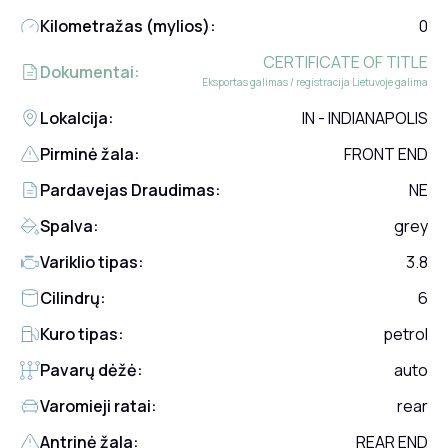
Kilometražas (mylios):
0
CERTIFICATE OF TITLE
Dokumentai:
Eksportas galimas / registracija Lietuvoje galima
Lokalcija:
IN - INDIANAPOLIS
Pirminė žala:
FRONT END
Pardavejas Draudimas:
NE
Spalva:
grey
Variklio tipas:
3.8
Cilindrų:
6
Kuro tipas:
petrol
Pavarų dėžė:
auto
Varomieji ratai:
rear
Antrinė žala:
REAR END