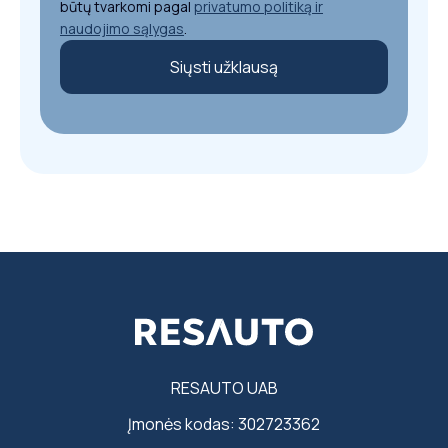
būtų tvarkomi pagal
privatumo politiką ir
naudojimo sąlygas
.
Siųsti užklausą
RESAUTO UAB
Įmonės kodas: 302723362