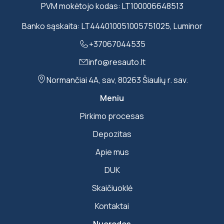
PVM mokėtojo kodas: LT100006648513
Banko sąskaita: LT444010051005751025, Luminor
+37067044535
info@resauto.lt
Normančiai 4A, sav, 80263 Šiaulių r. sav.
Meniu
Pirkimo procesas
Depozitas
Apie mus
DUK
Skaičiuoklė
Kontaktai