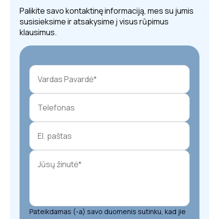
Palikite savo kontaktinę informaciją, mes su jumis
susisieksime ir atsakysime į visus rūpimus
klausimus.
Pateikdamas (-a) savo duomenis sutinku, kad jie