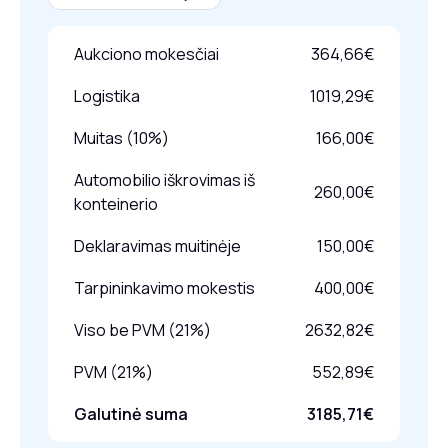
Aukciono mokesčiai
364,66€
Logistika
1019,29€
Muitas (10%)
166,00€
Automobilio iškrovimas iš
260,00€
konteinerio
Deklaravimas muitinėje
150,00€
Tarpininkavimo mokestis
400,00€
Viso be PVM (21%)
2632,82€
PVM (21%)
552,89€
Galutinė suma
3185,71€