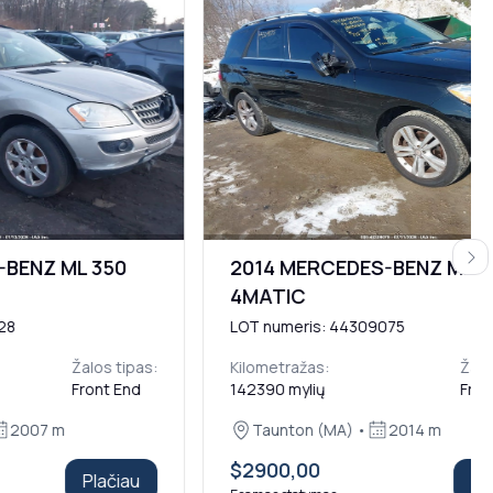
Next
-BENZ ML 350
2014 MERCEDES-BENZ ML 3
4MATIC
28
LOT numeris: 44309075
Žalos tipas:
Kilometražas:
Žalo
Front End
142390 mylių
Fron
2007 m
Taunton (MA) •
2014 m
$2900,00
Plačiau
Pl