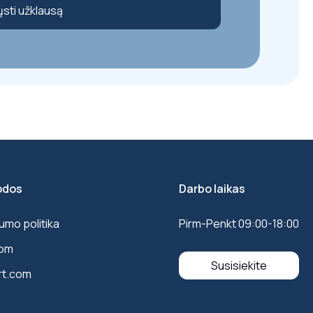
ųsti užklausą
odos
Darbo laikas
umo politika
Pirm-Penkt 09:00-18:00
com
Susisiekite
rt.com