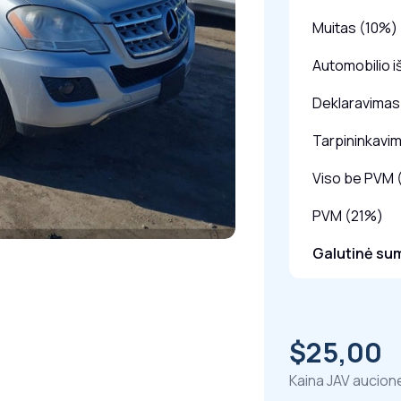
Muitas (10%)
Automobilio i
Deklaravimas 
Tarpininkavi
Viso be PVM 
PVM (21%)
Galutinė su
$25,00
Kaina JAV aucion