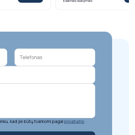
Esamas statymas
nku, kad jie būtų tvarkomi pagal
privatumo