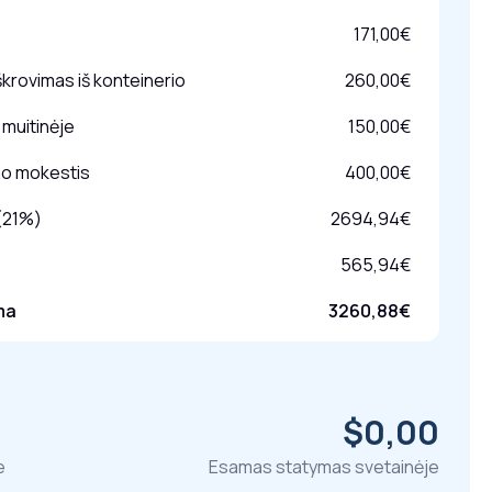
171,00€
škrovimas iš konteinerio
260,00€
muitinėje
150,00€
mo mokestis
400,00€
(21%)
2694,94€
565,94€
ma
3260,88€
$0,00
e
Esamas statymas svetainėje