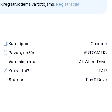
tik registruotiems vartotojams.
Registracija
Kuro tipas:
Gasoline
Pavarų dėžė:
AUTOMATIC
Varomieji ratai:
All-Wheel Drive
Yra raktai?:
TAIP
Status:
Run & Drive