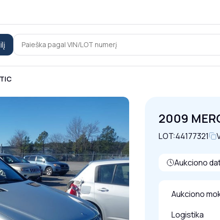
lį
TIC
2009 MER
LOT:
44177321
V
Aukciono dat
Aukciono mok
Logistika