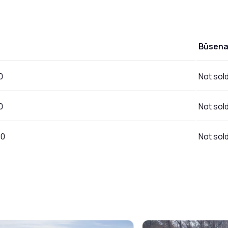
Būsen
0
Not sol
0
Not sol
00
Not sol