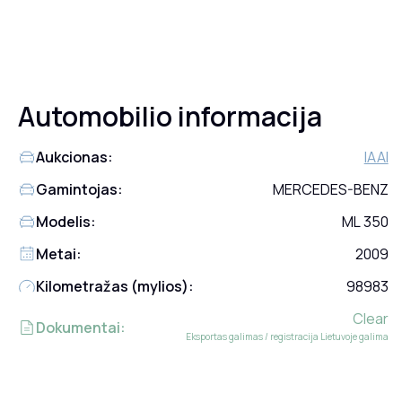
Automobilio informacija
Aukcionas:
IAAI
Gamintojas:
MERCEDES-BENZ
Modelis:
ML 350
Metai:
2009
Kilometražas (mylios):
98983
Clear
Dokumentai:
Eksportas galimas / registracija Lietuvoje galima