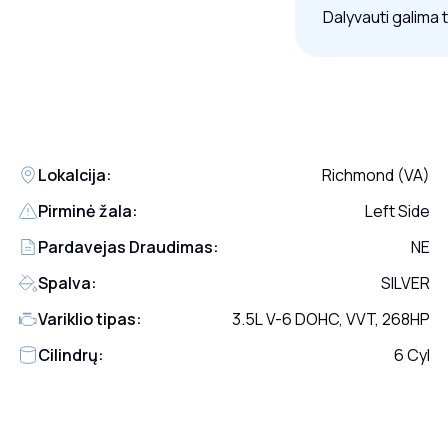
Dalyvauti galima 
Lokalcija:
Richmond (VA)
Pirminė žala:
Left Side
Pardavejas Draudimas:
NE
Spalva:
SILVER
Variklio tipas:
3.5L V-6 DOHC, VVT, 268HP
Cilindrų:
6 Cyl