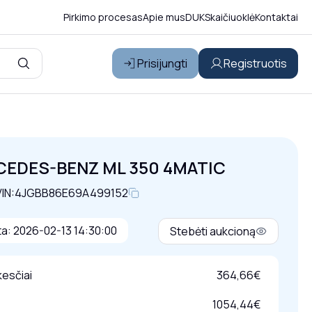
Pirkimo procesas
Apie mus
DUK
Skaičiuoklė
Kontaktai
Prisijungti
Registruotis
CEDES-BENZ ML 350 4MATIC
IN:
4JGBB86E69A499152
a: 2026-02-13 14:30:00
Stebėti aukcioną
esčiai
364,66€
1054,44€