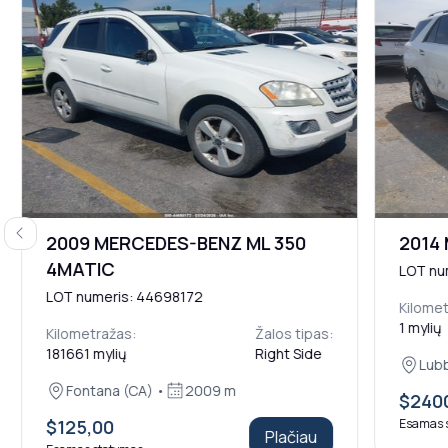
Previous
2009 MERCEDES-BENZ ML 350
2014
4MATIC
LOT nu
LOT numeris: 44698172
Kilomet
1 mylių
Kilometražas:
Žalos tipas:
181661 mylių
Right Side
Lubb
Fontana (CA) •
2009 m
$240
$125,00
Esamas 
Plačiau