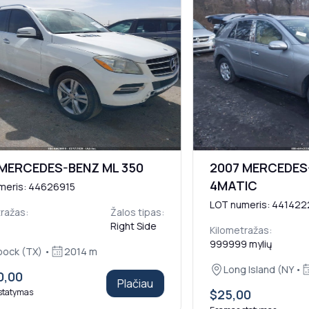
 MERCEDES-BENZ ML 350
2007 MERCEDES
4MATIC
meris: 44626915
LOT numeris: 441422
ražas:
Žalos tipas:
Right Side
Kilometražas:
999999 mylių
ock (TX) •
2014 m
Long Island (NY •
0,00
Plačiau
statymas
$25,00