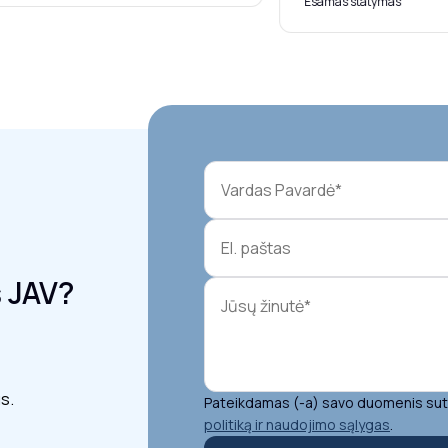
Esamas statymas
š JAV?
s.
Pateikdamas (-a) savo duomenis suti
politiką ir naudojimo sąlygas
.