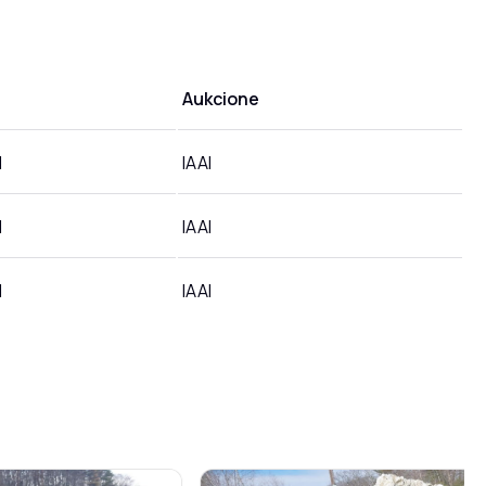
a
Aukcione
d
IAAI
d
IAAI
d
IAAI