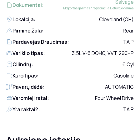
Salvage
Dokumentai:
Eksportas galimas / registracija Lietuvoje galima
Lokalcija:
Cleveland (OH)
Pirminė žala:
Rear
Pardavejas Draudimas:
TAIP
Variklio tipas:
3.5L V-6 DOHC, VVT, 290HP
Cilindrų:
6 Cyl
Kuro tipas:
Gasoline
Pavarų dėžė:
AUTOMATIC
Varomieji ratai:
Four Wheel Drive
Yra raktai?:
TAIP