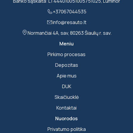
Banko sąskaita: LT444010051005751025, Luminor
+37067044535
info@resauto.lt
Normančiai 4A, sav, 80263 Šiaulių r. sav.
Meniu
Pirkimo procesas
Depozitas
Apie mus
DUK
Skaičiuoklė
Kontaktai
Nuorodos
Privatumo politika