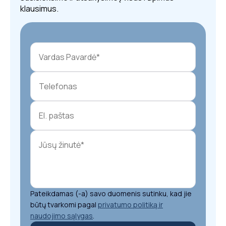
klausimus.
Pateikdamas (-a) savo duomenis sutinku, kad jie
būtų tvarkomi pagal
privatumo politiką ir
naudojimo sąlygas
.