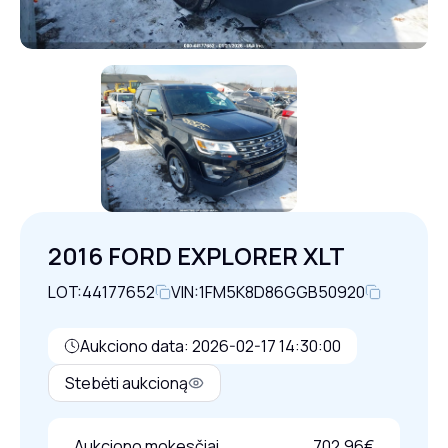
2016 FORD EXPLORER XLT
LOT:
44177652
VIN:
1FM5K8D86GGB50920
Aukciono data: 2026-02-17 14:30:00
Stebėti aukcioną
Aukciono mokesčiai
702,96€