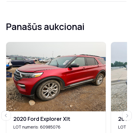
Panašūs aukcionai
Previous
Next
2020 Ford Explorer Xlt
2015 
LOT numeris: 60985076
LOT nu