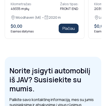
Kilometražas:
Žalos tipas:
Kilomet
49335 mylių
FRONT END
203972
Woodhaven (MI) •
2020 m
Lumb
$0,00
$0,00
Plačiau
Esamas statymas
Esamas 
Norite įsigyti automobilį
iš JAV? Susisiekite su
mumis.
Palikite savo kontaktinę informaciją, mes su jumis
susisieksime ir atsakysime į visus rūpimus