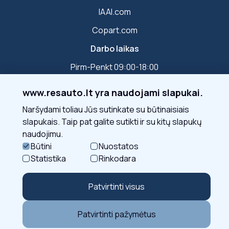
IAAI.com
Copart.com
Darbo laikas
Pirm-Penkt 09:00-18:00
www.resauto.lt yra naudojami slapukai.
Susisiekite
Naršydami toliau Jūs sutinkate su būtinaisiais
slapukais. Taip pat galite sutikti ir su kitų slapukų
naudojimu.
Sekite mus
Būtini
Nuostatos
Statistika
Rinkodara
Patvirtinti visus
Patvirtinti pažymėtus
© 2026 - Resauto UAB
Sprendimas: