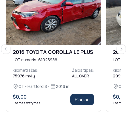
Previous
Next
2016 TOYOTA COROLLA LE PLUS
2007 
LOT numeris: 61025986
LOT nu
Kilometražas:
Žalos tipas:
Kilomet
75976 mylių
ALL OVER
299999
CT - Hartford S •
2016 m
Orla
$0,00
$0,00
Plačiau
Esamas statymas
Esamas 