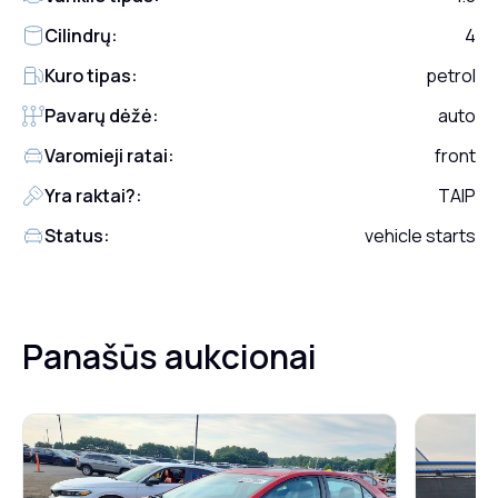
Cilindrų:
4
Kuro tipas:
petrol
Pavarų dėžė:
auto
Varomieji ratai:
front
Yra raktai?:
TAIP
Status:
vehicle starts
Panašūs aukcionai