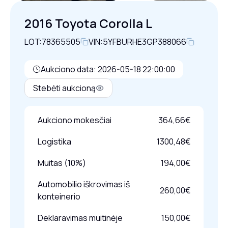
2016 Toyota Corolla L
LOT:
78365505
VIN:
5YFBURHE3GP388066
Aukciono data: 2026-05-18 22:00:00
Stebėti aukcioną
Aukciono mokesčiai
364,66€
Logistika
1300,48€
Muitas (10%)
194,00€
Automobilio iškrovimas iš
260,00€
konteinerio
Deklaravimas muitinėje
150,00€