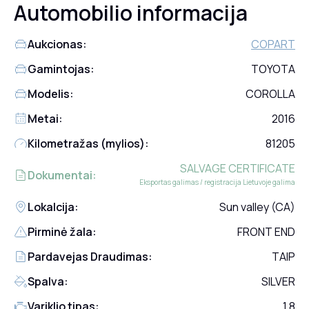
Automobilio informacija
Aukcionas:
COPART
Gamintojas:
TOYOTA
Modelis:
COROLLA
Metai:
2016
Kilometražas (mylios):
81205
SALVAGE CERTIFICATE
Dokumentai:
Eksportas galimas / registracija Lietuvoje galima
Lokalcija:
Sun valley (CA)
Pirminė žala:
FRONT END
Pardavejas Draudimas:
TAIP
Spalva:
SILVER
Variklio tipas:
1.8