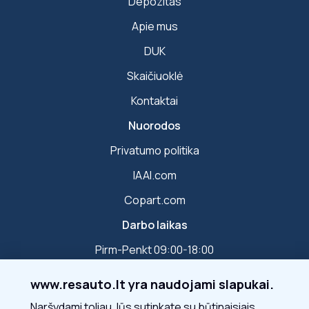
Depozitas
Apie mus
DUK
Skaičiuoklė
Kontaktai
Nuorodos
Privatumo politika
IAAI.com
Copart.com
Darbo laikas
Pirm-Penkt 09:00-18:00
www.resauto.lt yra naudojami slapukai.
Susisiekite
Naršydami toliau Jūs sutinkate su būtinaisiais