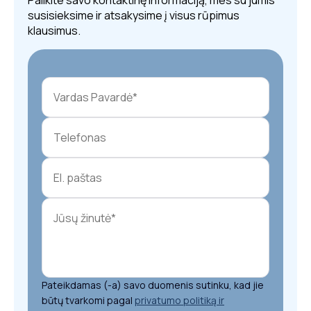
Palikite savo kontaktinę informaciją, mes su jumis
susisieksime ir atsakysime į visus rūpimus
klausimus.
Pateikdamas (-a) savo duomenis sutinku, kad jie
būtų tvarkomi pagal
privatumo politiką ir