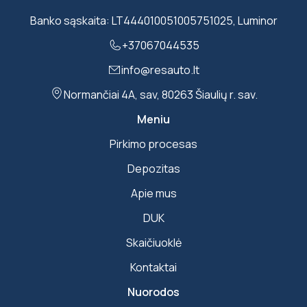
Banko sąskaita: LT444010051005751025, Luminor
+37067044535
info@resauto.lt
Normančiai 4A, sav, 80263 Šiaulių r. sav.
Meniu
Pirkimo procesas
Depozitas
Apie mus
DUK
Skaičiuoklė
Kontaktai
Nuorodos