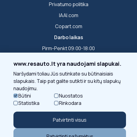
Privatumo politika
IAAI.com
Copart.com
Darbo laikas
Pirm-Penkt 09:00-18:00
www.resauto.lt yra naudojami slapukai.
Susisiekite
Naršydami toliau Jūs sutinkate su būtinaisiais
slapukais. Taip pat galite sutikti ir su kitų slapukų
naudojimu.
Sekite mus
Būtini
Nuostatos
Statistika
Rinkodara
Patvirtinti visus
Patvirtinti pažymėtus