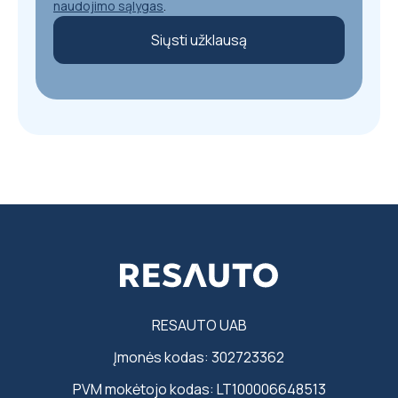
naudojimo sąlygas
.
Siųsti užklausą
RESAUTO UAB
Įmonės kodas: 302723362
PVM mokėtojo kodas: LT100006648513