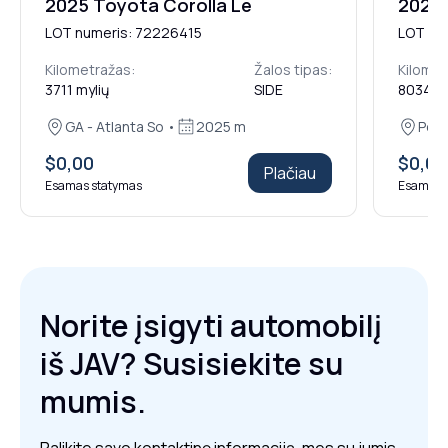
2025 Toyota Corolla Le
2021 
LOT numeris: 72226415
LOT nu
Kilometražas:
Žalos tipas:
Kilomet
3711 mylių
SIDE
80348 m
GA - Atlanta So •
2025 m
Pekin
$0,00
$0,00
Plačiau
Esamas statymas
Esamas 
Norite įsigyti automobilį
iš JAV? Susisiekite su
mumis.