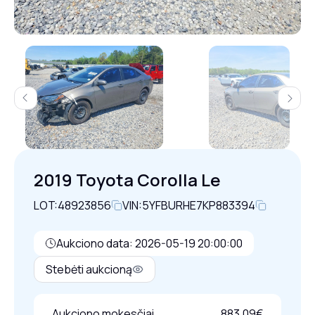
Previous
Next
2019 Toyota Corolla Le
LOT:
48923856
VIN:
5YFBURHE7KP883394
Aukciono data: 2026-05-19 20:00:00
Stebėti aukcioną
Aukciono mokesčiai
883,09€