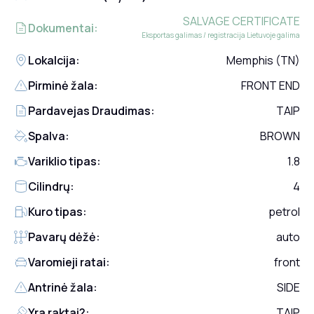
SALVAGE CERTIFICATE
Dokumentai:
Eksportas galimas / registracija Lietuvoje galima
Lokalcija:
Memphis (TN)
Pirminė žala:
FRONT END
Pardavejas Draudimas:
TAIP
Spalva:
BROWN
Variklio tipas:
1.8
Cilindrų:
4
Kuro tipas:
petrol
Pavarų dėžė:
auto
Varomieji ratai:
front
Antrinė žala:
SIDE
Yra raktai?:
TAIP