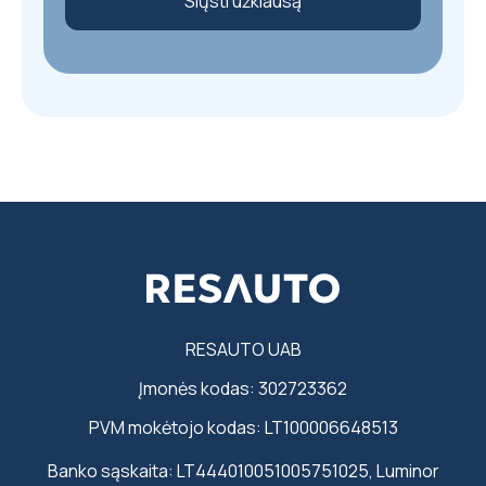
Siųsti užklausą
RESAUTO UAB
Įmonės kodas: 302723362
PVM mokėtojo kodas: LT100006648513
Banko sąskaita: LT444010051005751025, Luminor