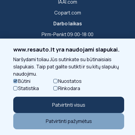
IAAI.com
Copart.com
Darbo laikas
Pirm-Penkt 09:00-18:00
www.resauto.lt yra naudojami slapukai.
Susisiekite
Naršydami toliau Jūs sutinkate su būtinaisiais
slapukais. Taip pat galite sutikti ir su kitų slapukų
naudojimu.
Sekite mus
Būtini
Nuostatos
Statistika
Rinkodara
Patvirtinti visus
Patvirtinti pažymėtus
© 2026 - Resauto UAB
Sprendimas: