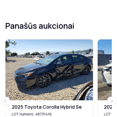
Panašūs aukcionai
Previous
Next
2025 Toyota Corolla Hybrid Se
2021
LOT numeris: 48731416
LOT nu