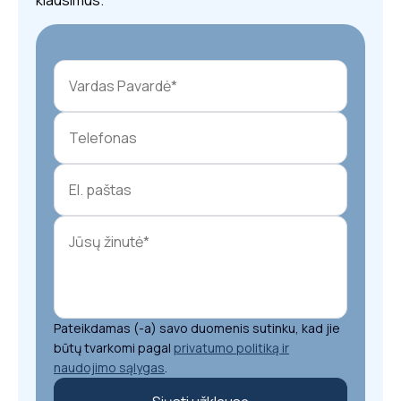
klausimus.
Pateikdamas (-a) savo duomenis sutinku, kad jie
būtų tvarkomi pagal
privatumo politiką ir
naudojimo sąlygas
.