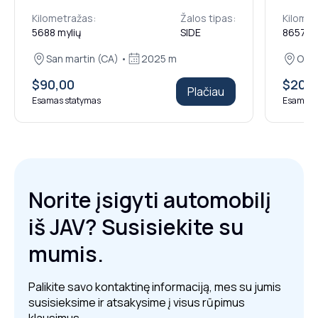
Kilometražas:
Žalos tipas:
Kilomet
5688 mylių
SIDE
86579 m
San martin (CA) •
2025 m
Orla
$90,00
$200
Plačiau
Esamas statymas
Esamas 
Norite įsigyti automobilį
iš JAV? Susisiekite su
mumis.
Palikite savo kontaktinę informaciją, mes su jumis
susisieksime ir atsakysime į visus rūpimus