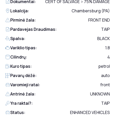
Dokumentai:
CERT OF SALVAGE > 75% DAMAGE
Lokalcija:
Chambersburg (PA)
Pirminė žala:
FRONT END
Pardavejas Draudimas:
TAIP
Spalva:
BLACK
Variklio tipas:
1.8
Cilindrų:
4
Kuro tipas:
petrol
Pavarų dėžė:
auto
Varomieji ratai:
front
Antrinė žala:
UNKNOWN
Yra raktai?:
TAIP
Status:
ENHANCED VEHICLES