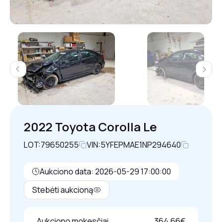
Previous
Next
2022 Toyota Corolla Le
LOT:
79650255
VIN:
5YFEPMAE1NP294640
Aukciono data: 2026-05-29 17:00:00
Stebėti aukcioną
Aukciono mokesčiai
364,66€